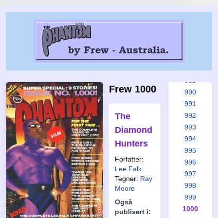
983
984
985
986
987
988
989
Frew 1000
990
991
The
992
993
Diamond
994
Hunters
995
Forfatter:
996
Lee Falk
997
Tegner:
Ray
998
Moore
999
Også
1000
publisert i: