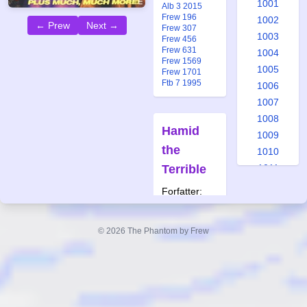
1001
Alb 3 2015
Frew 196
1002
← Prew
Next →
Frew 307
1003
Frew 456
Frew 631
1004
Frew 1569
1005
Frew 1701
Ftb 7 1995
1006
1007
1008
Hamid
1009
the
1010
Terrible
1011
1012
Forfatter:
1013
Lee Falk
1014
Tegner:
Ray
© 2026 The Phantom by Frew
Moore
1015
1016
Også
publisert i:
1017
Spc 91 1984
1018
Frew 31
1019
Frew 32