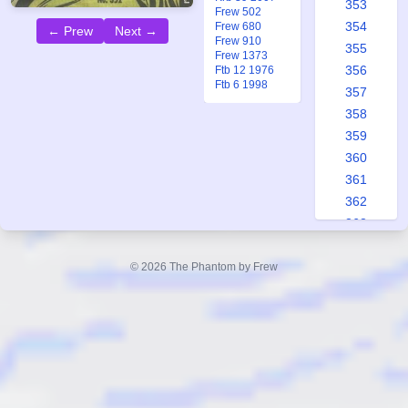
353
Frew 502
354
Frew 680
← Prew
Next →
Frew 910
355
Frew 1373
356
Ftb 12 1976
Ftb 6 1998
357
358
359
360
361
362
363
364
365
© 2026 The Phantom by Frew
366
367
368
369
370
371