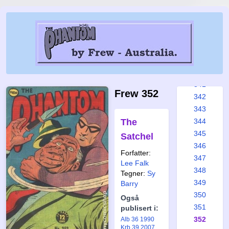
335
336
337
338
339
340
341
Frew 352
342
343
The
344
345
Satchel
346
Forfatter:
347
Lee Falk
348
Tegner:
Sy
349
Barry
350
Også
351
publisert i:
352
Alb 36 1990
Krb 39 2007