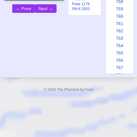
758
Frew 1178
← Prew
Next →
759
Ftb 6 2003
760
761
762
763
764
765
766
767
768
769
770
© 2026 The Phantom by Frew
771
772
773
774
775
776