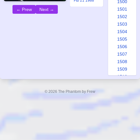
Ftb 21 1988
1500
1501
← Prew
Next →
1502
1503
1504
1505
1506
1507
1508
1509
1510
1511
1512
© 2026 The Phantom by Frew
1513
1514
1515
1516
1517
1518