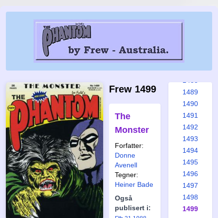
1482
1483
1484
1485
1486
1487
1488
Frew 1499
1489
1490
The
1491
1492
Monster
1493
Forfatter:
1494
Donne
1495
Avenell
1496
Tegner:
Heiner Bade
1497
1498
Også
publisert i:
1499