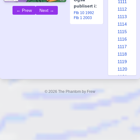
1111
publisert i:
1112
← Prew
Next →
Ftb 10 1992
1113
Ftb 1 2003
1114
1115
1116
1117
1118
1119
1120
1121
1122
1123
© 2026 The Phantom by Frew
1124
1125
1126
1127
1128
1129