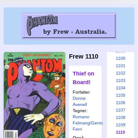
1093
1094
1095
1096
1097
1098
1099
Frew 1110
1100
1101
Thief on
1102
1103
Board!
1104
Forfatter:
1105
Donne
1106
Avenell
1107
Tegner:
Romano
1108
Felmang/Germano
1109
Ferri
1110
Også