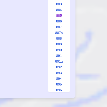
883
884
885
886
887
887a
888
889
890
891
891a
892
893
894
895
896
897
898