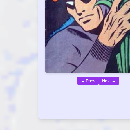
← Prew
Next →