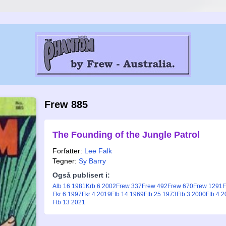
Frew 885
The Founding of the Jungle Patrol
Forfatter:
Lee Falk
Tegner:
Sy Barry
Også publisert i:
Alb 16 1981
Krb 6 2002
Frew 337
Frew 492
Frew 670
Frew 1291
F
Fkr 6 1997
Fkr 4 2019
Ftb 14 1969
Ftb 25 1973
Ftb 3 2000
Ftb 4 
Ftb 13 2021