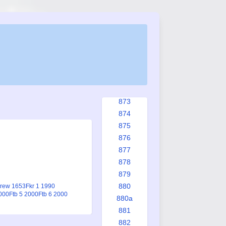
867
867a
868
869
870
871
872
872a
873
874
875
876
877
878
879
880
rew 1653
Fkr 1 1990
2000
Ftb 5 2000
Ftb 6 2000
880a
881
882