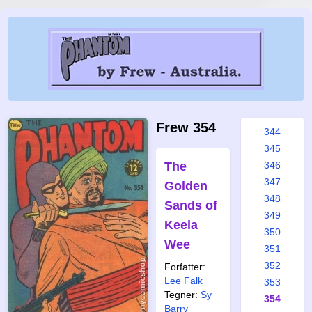
337
338
339
340
341
342
343
Frew 354
344
345
The
346
347
Golden
348
Sands of
349
Keela
350
Wee
351
352
Forfatter:
Lee Falk
353
Tegner:
Sy
354
Barry