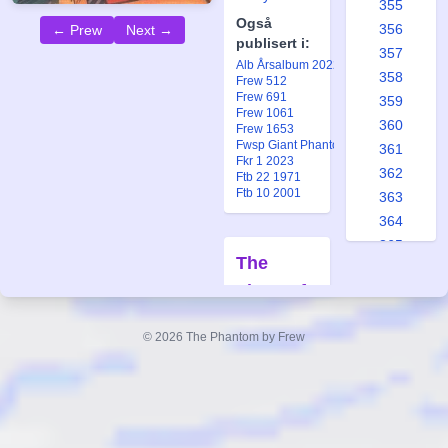
355
Også
356
← Prew
Next →
publisert i:
357
Alb Årsalbum 2022
358
Frew 512
Frew 691
359
Frew 1061
360
Frew 1653
Fwsp Giant Phantom 22
361
Fkr 1 2023
362
Ftb 22 1971
Ftb 10 2001
363
364
365
The
366
Lions of
367
Kukhan
368
© 2026 The Phantom by Frew
369
Forfatter:
370
Lee Falk
371
Tegner:
Sy
Barry
372
373
Også