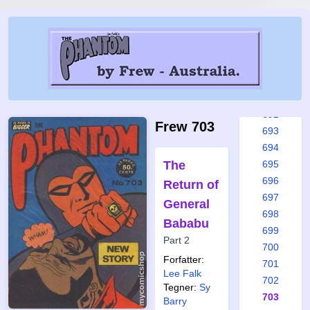
686
687
688
689
690
691
692
Frew 703
693
694
The
695
696
Return of
697
General
698
Bababu
699
Part 2
700
Forfatter:
701
Lee Falk
702
Tegner:
Sy
703
Barry