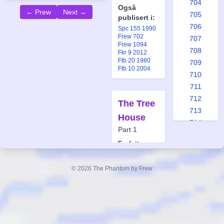
704
Også
← Prew
Next →
705
publisert i:
706
Spc 155 1990
Frew 702
707
Frew 1094
708
Fkr 9 2012
Ftb 20 1980
709
Ftb 10 2004
710
711
712
The Tree
713
House
714
Part 1
715
Forfatter:
716
Lee Falk
717
Tegner:
Sy
© 2026 The Phantom by Frew
718
Barry
719
Også
720
publisert i:
721
Spc 159 1991
Frew 704
722