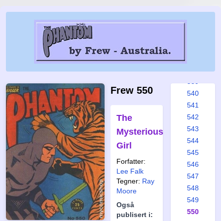
533
534
535
536
537
538
539
Frew 550
540
541
The
542
543
Mysterious
544
Girl
545
Forfatter:
546
Lee Falk
547
Tegner:
Ray
548
Moore
549
Også
550
publisert i: