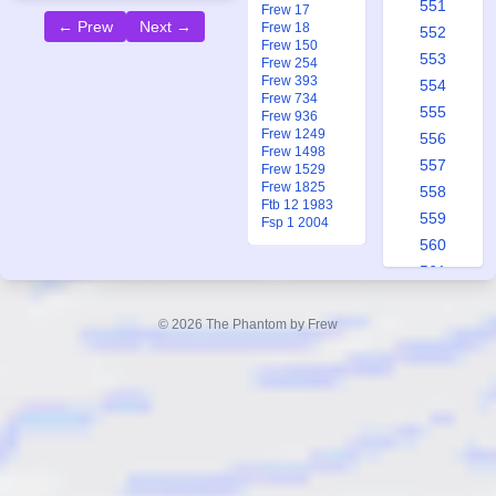
551
Frew 17
← Prew
Next →
Frew 18
552
Frew 150
553
Frew 254
Frew 393
554
Frew 734
555
Frew 936
Frew 1249
556
Frew 1498
557
Frew 1529
Frew 1825
558
Ftb 12 1983
559
Fsp 1 2004
560
561
562
563
© 2026 The Phantom by Frew
564
565
566
567
568
569