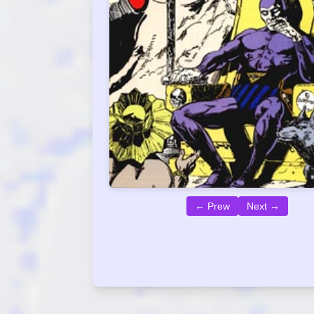
← Prew
Next →