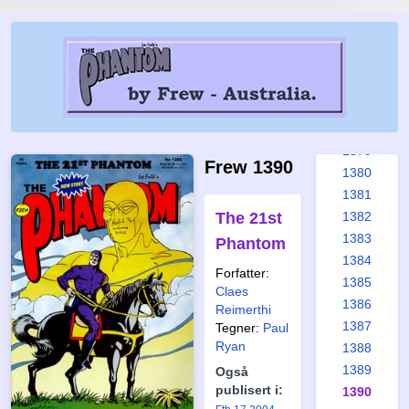
1373
1374
1375
1376
1377
1378
1379
Frew 1390
1380
1381
The 21st
1382
1383
Phantom
1384
Forfatter:
1385
Claes
1386
Reimerthi
1387
Tegner:
Paul
Ryan
1388
1389
Også
publisert i:
1390