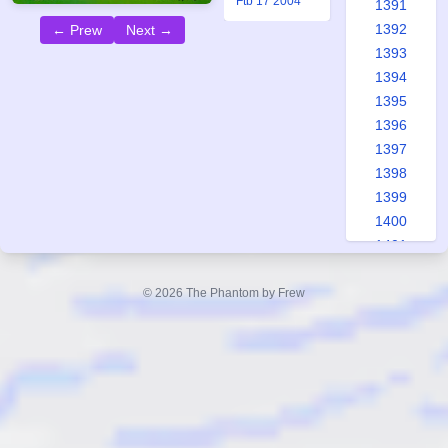
Ftb 17 2004
1391
1392
← Prew
Next →
1393
1394
1395
1396
1397
1398
1399
1400
1401
1402
1403
© 2026 The Phantom by Frew
1404
1405
1406
1407
1408
1409