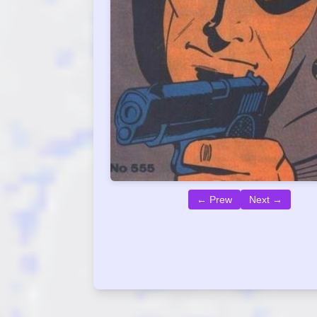
← Prew
Next →