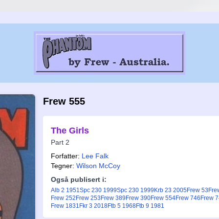
Frew 555
The Girls
Part 2
Forfatter:
Lee Falk
Tegner:
Wilson McCoy
Også publisert i:
Alb 2 1951
Spc 230 1999
Spc 230 1999
Krb 23 2005
Frew 53
Fre
Frew 252
Frew 253
Frew 389
Frew 390
Frew 554
Frew 746
Frew 
Frew 1831
Fkr 3 2018
Ftb 5 1968
Ftb 9 1981