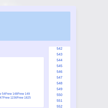
534
535
536
537
538
539
540
541
542
543
544
545
546
547
548
549
w 54
Frew 148
Frew 149
550
747
Frew 1156
Frew 1825
551
552