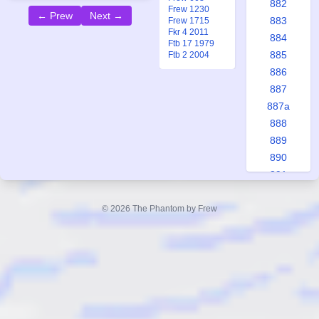
882
Frew 1230
← Prew
Next →
883
Frew 1715
Fkr 4 2011
884
Ftb 17 1979
885
Ftb 2 2004
886
887
887a
888
889
890
891
891a
892
© 2026 The Phantom by Frew
893
894
895
896
897
898