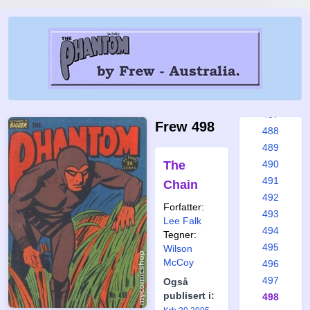
481
482
483
484
485
486
487
Frew 498
488
489
The
490
491
Chain
492
Forfatter:
493
Lee Falk
494
Tegner:
495
Wilson
McCoy
496
497
Også
publisert i:
498