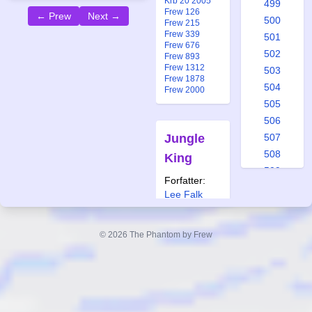
Krb 20 2005
499
Frew 126
← Prew
Next →
500
Frew 215
Frew 339
501
Frew 676
502
Frew 893
Frew 1312
503
Frew 1878
504
Frew 2000
505
506
Jungle
507
508
King
509
Forfatter:
510
Lee Falk
511
Tegner:
512
Wilson
© 2026 The Phantom by Frew
McCoy
513
514
Også
publisert i:
515
Spc 3 1975
516
Alb 20 1985
517
Spc 223 1998