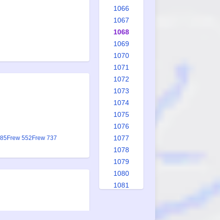
1066
1067
1068
1069
1070
1071
1072
1073
1074
1075
1076
1077
385
Frew 552
Frew 737
1078
1079
1080
1081
1082
1083