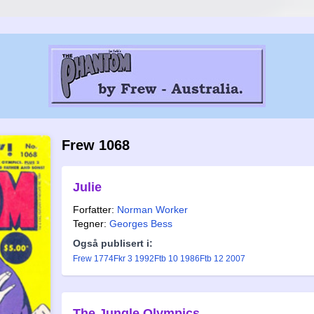
Frew 1068
Julie
Forfatter:
Norman Worker
Tegner:
Georges Bess
Også publisert i:
Frew 1774
Fkr 3 1992
Ftb 10 1986
Ftb 12 2007
The Jungle Olympics