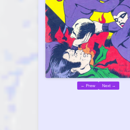
← Prew
Next →