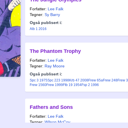
Forfatter:
Lee Falk
Tegner:
Sy Barry
Også publisert i:
Alb 1 2016
The Phantom Trophy
Forfatter:
Lee Falk
Tegner:
Ray Moore
Også publisert i:
Spc 3 1975
Spc 223 1998
Krb 47 2008
Frew 65a
Frew 248
Frew 
Frew 1560
Frew 1999
Ftb 19 1954
Fsp 2 1996
Fathers and Sons
Forfatter:
Lee Falk
Tegner:
Wilson McCoy