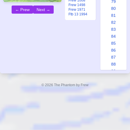
Frew 1008
79
Frew 1498
80
← Prew
Next →
Frew 1971
Ftb 13 1994
81
82
83
84
85
86
87
88
89
90
91
© 2026 The Phantom by Frew
92
93
94
95
96
97