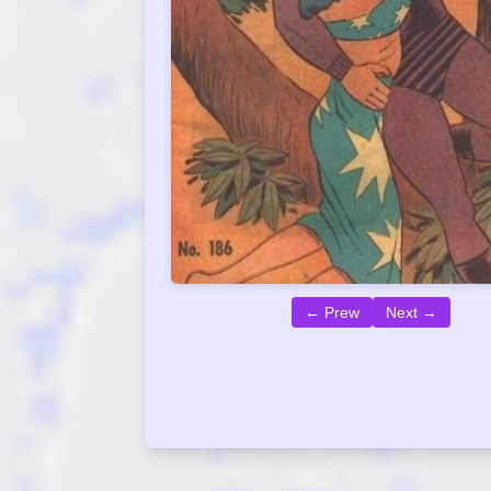
← Prew
Next →