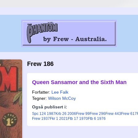
Frew 186
Queen Sansamor and the Sixth Man
Forfatter:
Lee Falk
Tegner:
Wilson McCoy
Også publisert i:
Spc 124 1987
Krb 26 2006
Frew 99
Frew 296
Frew 443
Frew 617
Frew 1937
Fkr 1 2021
Ftb 17 1970
Ftb 6 1976