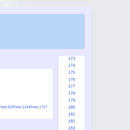
165
166
167
168
169
170
171
172
173
174
175
176
177
178
179
180
Frew 825
Frew 1244
Frew 1727
181
182
183