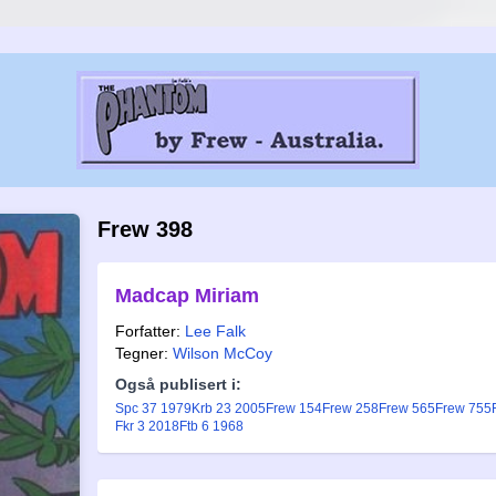
Frew 398
Madcap Miriam
Forfatter:
Lee Falk
Tegner:
Wilson McCoy
Også publisert i:
Spc 37 1979
Krb 23 2005
Frew 154
Frew 258
Frew 565
Frew 755
Fkr 3 2018
Ftb 6 1968