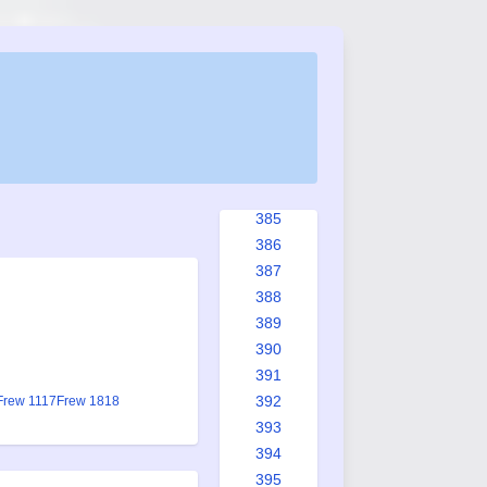
377
378
379
380
381
382
383
384
385
386
387
388
389
390
391
392
Frew 1117
Frew 1818
393
394
395