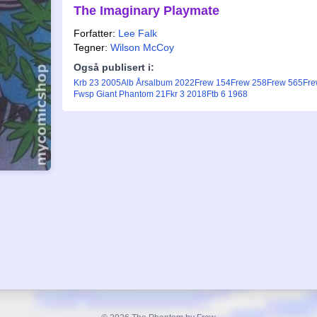
The Imaginary Playmate
Forfatter:
Lee Falk
Tegner:
Wilson McCoy
Også publisert i:
Krb 23 2005
Alb Årsalbum 2022
Frew 154
Frew 258
Frew 565
Fre
Fwsp Giant Phantom 21
Fkr 3 2018
Ftb 6 1968