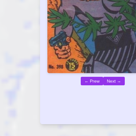
← Prew
Next →