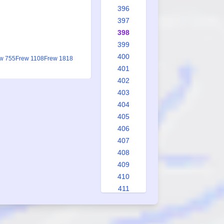
396
397
398
399
400
w 755
Frew 1108
Frew 1818
401
402
403
404
405
406
407
408
409
410
411
412
413