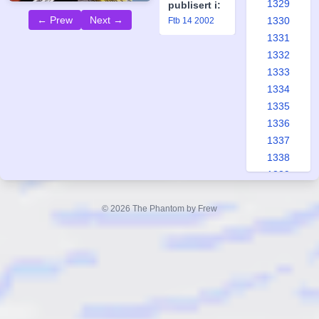
1329
publisert i:
← Prew
Next →
1330
Ftb 14 2002
1331
1332
1333
1334
1335
1336
1337
1338
1339
1340
1341
© 2026 The Phantom by Frew
1342
1343
1344
1345
1346
1347