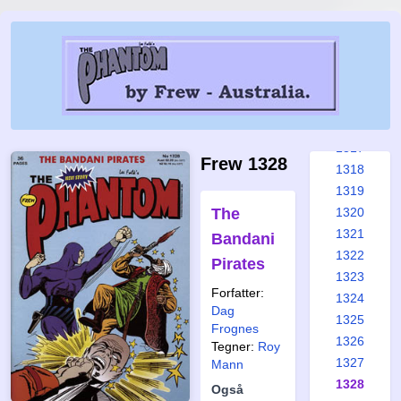
1311
1312
1313
1314
1315
1316
1317
Frew 1328
1318
1319
The
1320
1321
Bandani
1322
Pirates
1323
Forfatter:
1324
Dag
1325
Frognes
1326
Tegner:
Roy
1327
Mann
1328
Også