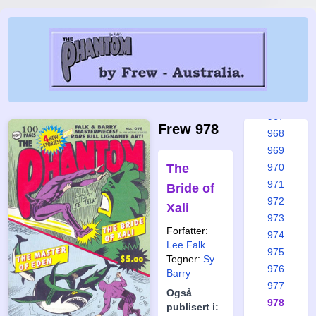
962
963
964
965
965a
966
967
Frew 978
968
969
The
970
971
Bride of
972
Xali
973
Forfatter:
974
Lee Falk
975
Tegner:
Sy
976
Barry
977
Også
978
publisert i: