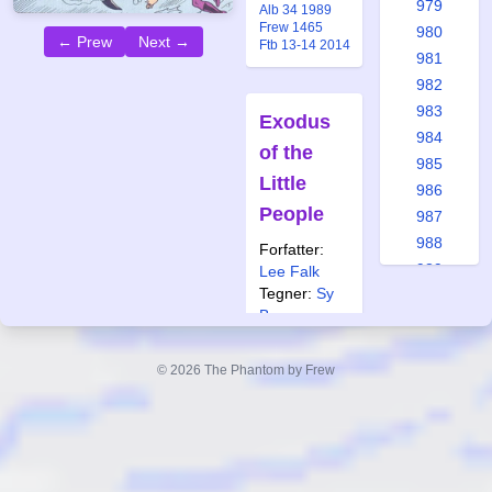
979
Alb 34 1989
Frew 1465
980
← Prew
Next →
Ftb 13-14 2014
981
982
983
Exodus
984
of the
985
Little
986
People
987
988
Forfatter:
989
Lee Falk
Tegner:
Sy
990
Barry
991
Også
992
publisert i:
© 2026 The Phantom by Frew
993
Frew 1467
994
995
996
The
997