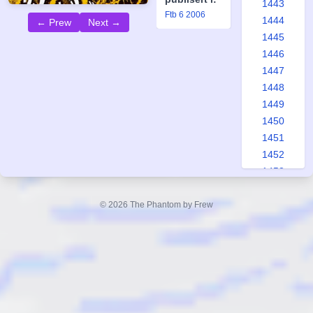
1443
Ftb 6 2006
1444
← Prew
Next →
1445
1446
1447
1448
1449
1450
1451
1452
1453
1454
1455
© 2026 The Phantom by Frew
1456
1457
1458
1459
1460
1461