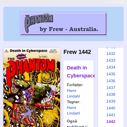
1425
1426
1427
1428
1429
1430
1431
Frew 1442
1432
1433
Death in
1434
1435
Cyberspace
1436
Forfatter:
1437
Hans
1438
Lindahl
1439
Tegner:
Hans
1440
Lindahl
1441
Også
1442
publisert i: