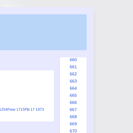
652
653
654
655
656
657
658
659
660
661
662
663
664
665
666
667
1254
Frew 1715
Ftb 17 1973
668
669
670