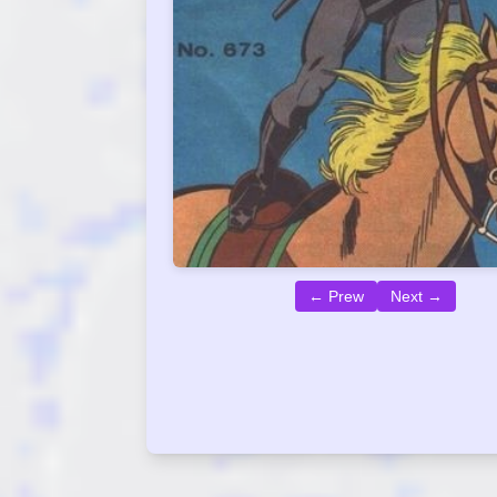
← Prew
Next →