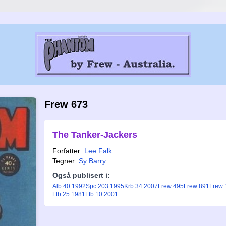
Frew 673
The Tanker-Jackers
Forfatter:
Lee Falk
Tegner:
Sy Barry
Også publisert i:
Alb 40 1992
Spc 203 1995
Krb 34 2007
Frew 495
Frew 891
Frew 
Ftb 25 1981
Ftb 10 2001