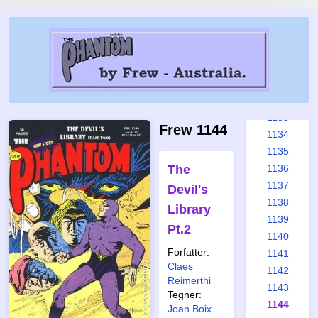
1127
1128
1129
1130
1131
1132
1133
Frew 1144
1134
1135
The
1136
1137
Devil's
1138
Library
1139
Pt.2
1140
Forfatter:
1141
Claes
1142
Reimerthi
1143
Tegner:
1144
Joan Boix