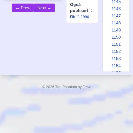
1145
Også
← Prew
Next →
1146
publisert i:
1147
Ftb 11 1996
1148
1149
1150
1151
1152
1153
1154
1155
1156
1157
© 2026 The Phantom by Frew
1158
1159
1160
1161
1162
1163