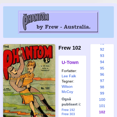
85
86
87
88
89
90
91
Frew 102
92
93
U-Town
94
95
Forfatter:
96
Lee Falk
97
Tegner:
Wilson
98
McCoy
99
Også
100
publisert i:
101
Frew 192
102
Frew 303