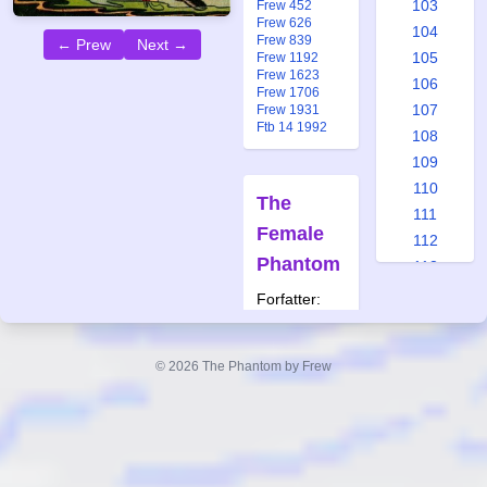
103
Frew 452
Frew 626
104
Frew 839
← Prew
Next →
105
Frew 1192
Frew 1623
106
Frew 1706
107
Frew 1931
Ftb 14 1992
108
109
110
The
111
Female
112
Phantom
113
114
Forfatter:
115
Lee Falk
Tegner:
116
Wilson
© 2026 The Phantom by Frew
117
McCoy
118
Også
119
publisert i:
120
Spc 3 1975
121
Alb 26 1987