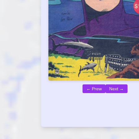
← Prew
Next →