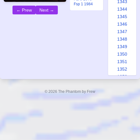
1343
Fsp 1 1984
1344
← Prew
Next →
1345
1346
1347
1348
1349
1350
1351
1352
1353
1354
1355
© 2026 The Phantom by Frew
1356
1357
1358
1359
1360
1361