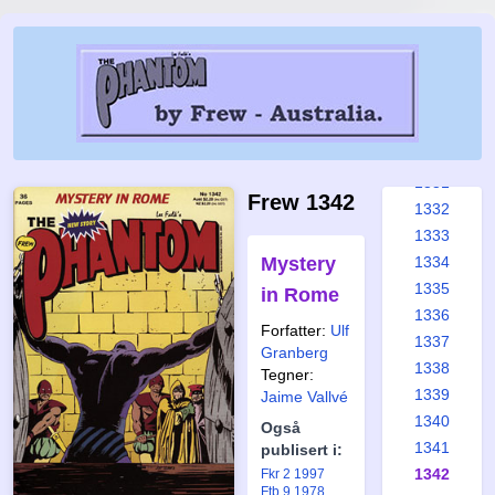
1325
1326
1327
1328
1329
1330
1331
Frew 1342
1332
1333
Mystery
1334
1335
in Rome
1336
Forfatter:
Ulf
1337
Granberg
1338
Tegner:
1339
Jaime Vallvé
1340
Også
1341
publisert i:
1342
Fkr 2 1997
Ftb 9 1978