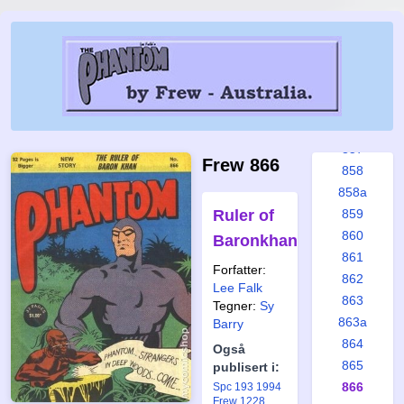
852
853
853a
854
855
856
857
Frew 866
858
858a
Ruler of
859
860
Baronkhan
861
Forfatter:
862
Lee Falk
863
Tegner:
Sy
863a
Barry
864
Også
865
publisert i:
866
Spc 193 1994
Frew 1228