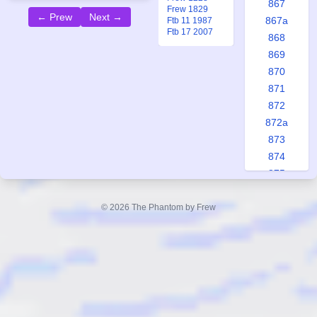
867
Frew 1829
← Prew
Next →
867a
Ftb 11 1987
Ftb 17 2007
868
869
870
871
872
872a
873
874
875
876
877
© 2026 The Phantom by Frew
878
879
880
880a
881
882