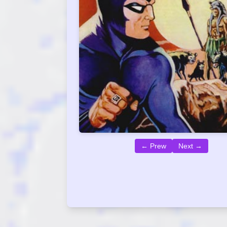
← Prew
Next →