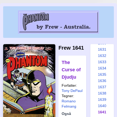
1624
1625
1626
1627
1628
1629
1630
Frew 1641
1631
1632
The
1633
1634
Curse of
1635
Djudju
1636
Forfatter:
1637
Tony DePaul
1638
Tegner:
1639
Romano
1640
Felmang
1641
Også