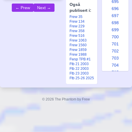
695
Også
← Prew
Next →
696
publisert i:
697
Frew 35
Frew 134
698
Frew 229
699
Frew 358
Frew 516
700
Frew 1063
701
Frew 1560
Frew 1859
702
Frew 1988
703
Fwsp TPB #1
Ftb 21 2003
704
Ftb 22 2003
705
Ftb 23 2003
Ftb 25-26 2025
706
707
708
Queen
© 2026 The Phantom by Frew
709
Pera the
710
Perfect
711
712
Forfatter:
713
Lee Falk