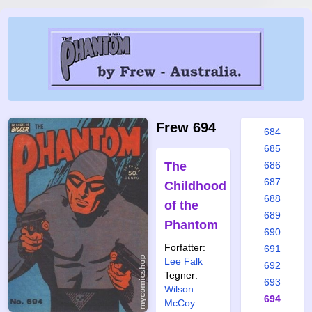
677
678
679
680
681
682
683
Frew 694
684
685
The
686
687
Childhood
688
of the
689
Phantom
690
Forfatter:
691
Lee Falk
692
Tegner:
693
Wilson
694
McCoy