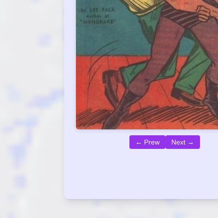
← Prew
Next →