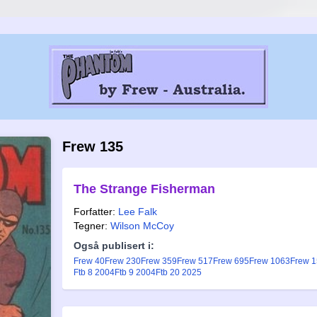
Frew 135
The Strange Fisherman
Forfatter:
Lee Falk
Tegner:
Wilson McCoy
Også publisert i:
Frew 40
Frew 230
Frew 359
Frew 517
Frew 695
Frew 1063
Frew 
Ftb 8 2004
Ftb 9 2004
Ftb 20 2025