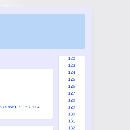
114
115
116
117
118
119
120
121
122
123
124
125
126
127
128
129
1589
Frew 1859
Ftb 7 2004
130
131
132