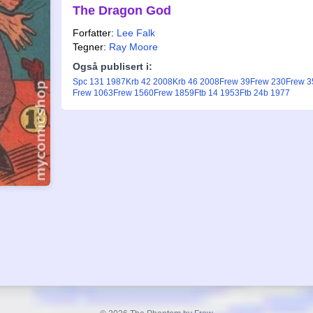
The Dragon God
Forfatter:
Lee Falk
Tegner:
Ray Moore
Også publisert i:
Spc 131 1987
Krb 42 2008
Krb 46 2008
Frew 39
Frew 230
Frew 3
Frew 1063
Frew 1560
Frew 1859
Ftb 14 1953
Ftb 24b 1977