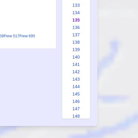
133
134
135
136
137
59
Frew 517
Frew 695
138
139
140
141
142
143
144
145
146
147
148
149
150