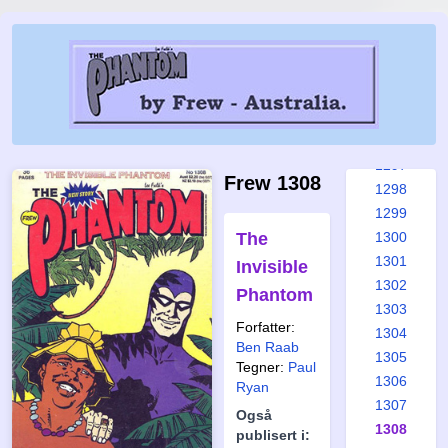
1291
1292
1293
1294
1295
1296
1297
Frew 1308
1298
1299
The
1300
1301
Invisible
1302
Phantom
1303
Forfatter:
1304
Ben Raab
1305
Tegner:
Paul
1306
Ryan
1307
Også
1308
publisert i: