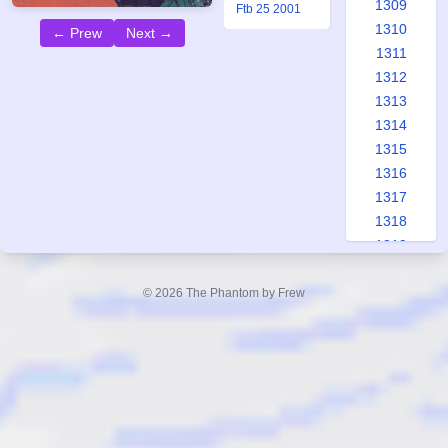
1309
Ftb 25 2001
1310
← Prew
Next →
1311
1312
1313
1314
1315
1316
1317
1318
1319
1320
1321
© 2026 The Phantom by Frew
1322
1323
1324
1325
1326
1327