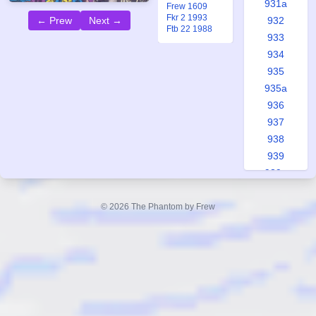
931a
Frew 1609
Fkr 2 1993
← Prew
Next →
932
Ftb 22 1988
933
934
935
935a
936
937
938
939
939a
940
941
© 2026 The Phantom by Frew
942
943
944
944a
945
946