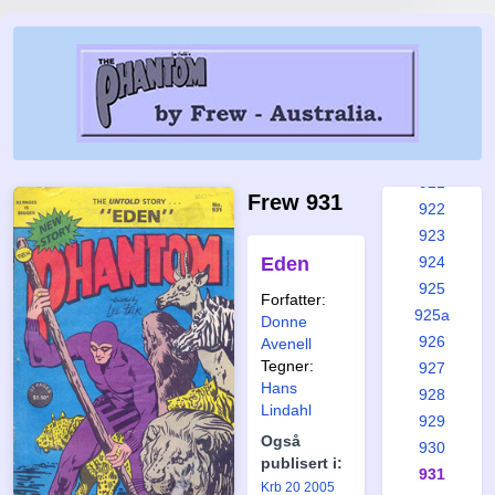
916
917
918
918a
919
920
921
Frew 931
922
923
Eden
924
925
Forfatter:
925a
Donne
926
Avenell
Tegner:
927
Hans
928
Lindahl
929
Også
930
publisert i:
931
Krb 20 2005