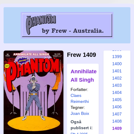
1392
1393
1394
1395
1396
1397
1398
Frew 1409
1399
1400
Annihilate
1401
1402
All Singh
1403
Forfatter:
1404
Claes
1405
Reimerthi
1406
Tegner:
Joan Boix
1407
1408
Også
publisert i:
1409