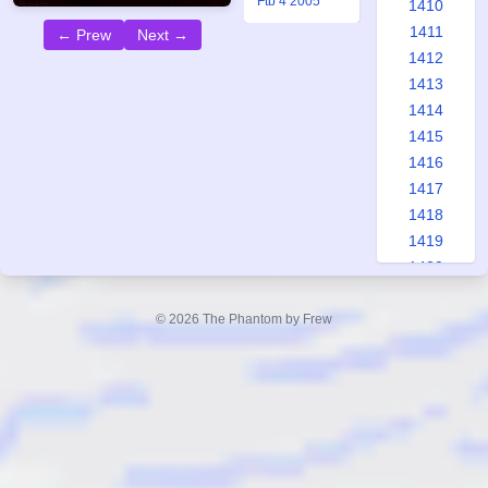
Ftb 4 2005
1410
1411
← Prew
Next →
1412
1413
1414
1415
1416
1417
1418
1419
1420
1421
1422
© 2026 The Phantom by Frew
1423
1424
1425
1426
1427
1428