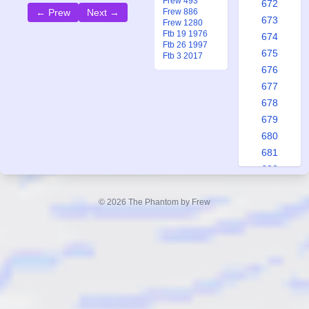
Frew 493
672
Frew 886
← Prew
Next →
673
Frew 1280
Ftb 19 1976
674
Ftb 26 1997
675
Ftb 3 2017
676
677
678
679
680
681
682
683
684
© 2026 The Phantom by Frew
685
686
687
688
689
690