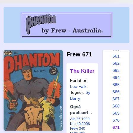
654
655
656
657
658
659
660
Frew 671
661
662
The Killer
663
664
Forfatter:
665
Lee Falk
666
Tegner:
Sy
Barry
667
668
Også
publisert i:
669
Alb 35 1990
670
Krb 40 2008
671
Frew 340