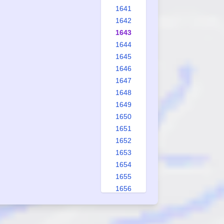
1641
1642
1643
1644
1645
1646
1647
1648
1649
1650
1651
1652
1653
1654
1655
1656
1657
1658