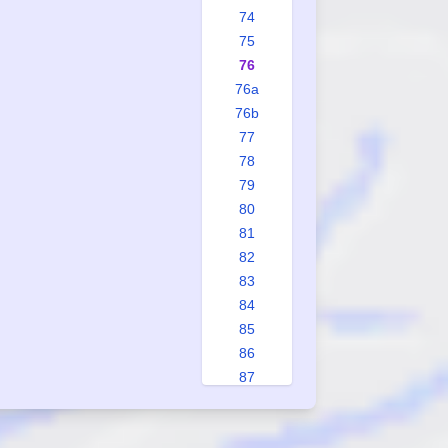
74
75
76
76a
76b
77
78
79
80
81
82
83
84
85
86
87
88
89