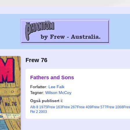
Frew 76
Fathers and Sons
Forfatter:
Lee Falk
Tegner:
Wilson McCoy
Også publisert i:
Alb 8 1975
Frew 163
Frew 267
Frew 409
Frew 577
Frew 1068
Fre
Fkr 2 2003