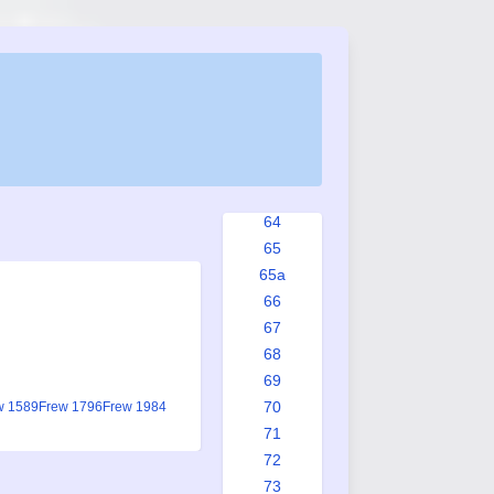
56
57
58
59
60
61
62
63
64
65
65a
66
67
68
69
70
w 1589
Frew 1796
Frew 1984
71
72
73