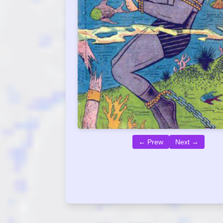
← Prew
Next →