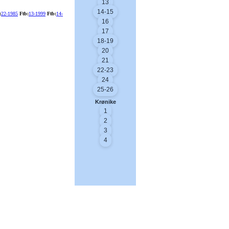
13
14-15
:
22-1985
Ftb:
13-1999
Ftb:
14-
16
17
18-19
20
21
22-23
24
25-26
Krønike
1
2
3
4