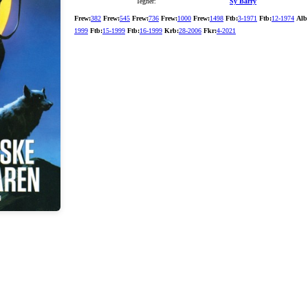
Tegner:
Sy Barry
Frew:
382
Frew:
545
Frew:
736
Frew:
1000
Frew:
1498
Ftb:
3-1971
Ftb:
12-1974
Alb
1999
Ftb:
15-1999
Ftb:
16-1999
Krb:
28-2006
Fkr:
4-2021