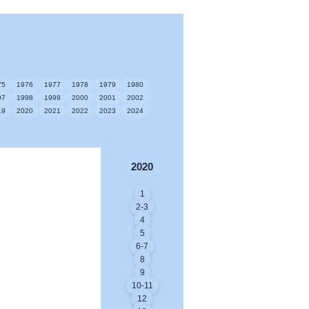
75
1976
1977
1978
1979
1980
97
1998
1999
2000
2001
2002
19
2020
2021
2022
2023
2024
2020
1
2-3
4
5
6-7
8
9
10-11
12