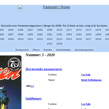
Oversikt over Fantomet-utgivelser i Norge fra 1949. For å finne ut mer, velg et år fra listen.
964
1965
1966
1967
1968
1969
1970
1971
1972
1973
1974
19
986
1987
1988
1989
1990
1991
1992
1993
1994
1995
1996
19
008
2009
2010
2011
2012
2013
2014
2015
2016
2017
2018
20
2025
2026
Seriepocket
Album
Krønike
Krønikebøker
Spesialutgivelser
Nummer: 5 - 2020
Den mystiske passageraren
Forfatter:
Lee Falk
Tegner:
Bertil Wilhelmsson
000:
0-0
Guldhunger
Forfatter:
Lee Falk