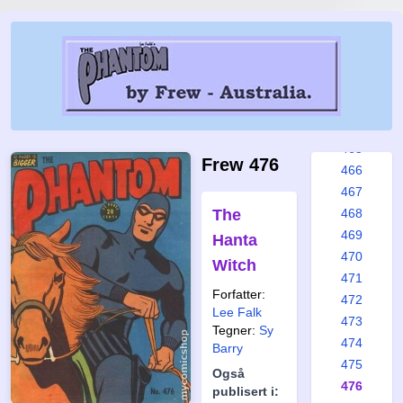
459
460
461
462
463
464
465
Frew 476
466
467
The
468
469
Hanta
470
Witch
471
Forfatter:
472
Lee Falk
473
Tegner:
Sy
474
Barry
475
Også
476
publisert i: