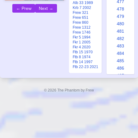
477
Alb 33 1989
Krb 7 2002
← Prew
Next →
478
Frew 321
479
Frew 651
Frew 860
480
Frew 1312
481
Frew 1746
Fkr 5 1994
482
Fkr 1 2005
483
Fkr 4 2020
Ftb 15 1970
484
Ftb 8 1974
485
Ftb 14 1997
Ftb 22-23 2021
486
487
488
489
© 2026 The Phantom by Frew
490
491
492
493
494
495