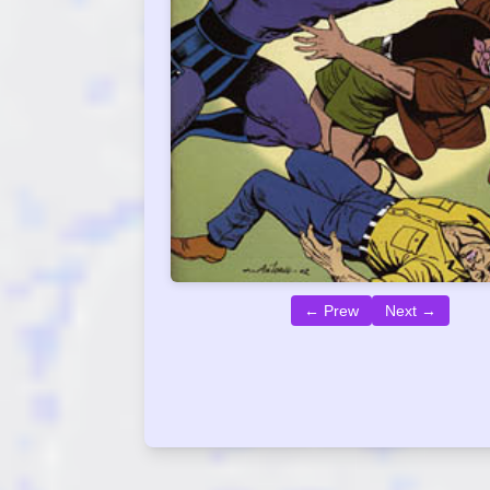
← Prew
Next →