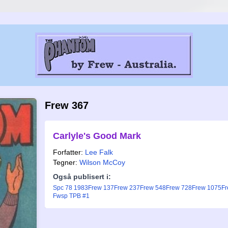
Frew 367
Carlyle's Good Mark
Forfatter:
Lee Falk
Tegner:
Wilson McCoy
Også publisert i:
Spc 78 1983
Frew 137
Frew 237
Frew 548
Frew 728
Frew 1075
Fr
Fwsp TPB #1