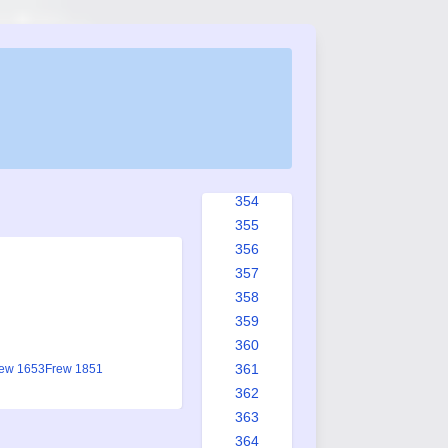
346
347
348
349
350
351
352
353
354
355
356
357
358
359
360
361
ew 1653
Frew 1851
362
363
364