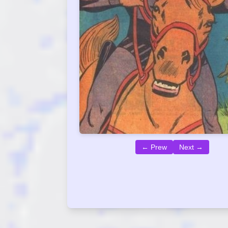
← Prew
Next →