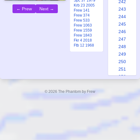
Spc 37 1979
242
Krb 23 2005
← Prew
Next →
243
Frew 141
Frew 374
244
Frew 533
245
Frew 1063
Frew 1559
246
Frew 1843
247
Fkr 4 2018
Ftb 12 1968
248
249
250
251
252
253
254
© 2026 The Phantom by Frew
255
256
257
258
259
260