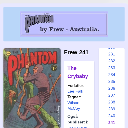
224
225
226
227
228
229
230
Frew 241
231
232
The
233
234
Crybaby
235
Forfatter:
236
Lee Falk
237
Tegner:
238
Wilson
McCoy
239
240
Også
publisert i:
241