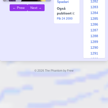
1282
Spadari
1283
← Prew
Next →
Også
1284
publisert i:
1285
Ftb 24 2000
1286
1287
1288
1289
1290
1291
1292
1293
1294
© 2026 The Phantom by Frew
1295
1296
1297
1298
1299
1300