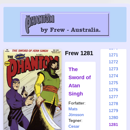
1264
1265
1266
1267
1268
1269
1270
Frew 1281
1271
1272
The
1273
1274
Sword of
1275
Atan
1276
Singh
1277
Forfatter:
1278
Mats
1279
Jönsson
1280
Tegner:
1281
Cesar