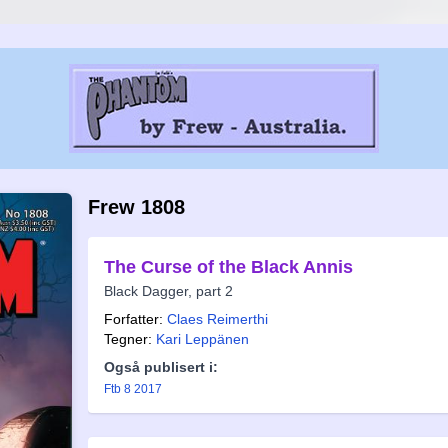
Frew 1808
The Curse of the Black Annis
Black Dagger, part 2
Forfatter:
Claes Reimerthi
Tegner:
Kari Leppänen
Også publisert i:
Ftb 8 2017