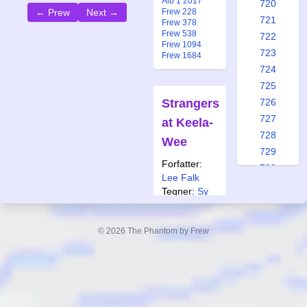
Alb 1 2017
720
← Prew
Next →
Frew 228
721
Frew 378
Frew 538
722
Frew 1094
723
Frew 1684
724
725
Strangers
726
727
at Keela-
728
Wee
729
Forfatter:
730
Lee Falk
731
Tegner:
Sy
732
Barry
733
Også
© 2026 The Phantom by Frew
734
publisert i:
735
Alb 12 1979
Krb 30 2006
736
Frew 378
737
Frew 538
Frew 1094
738