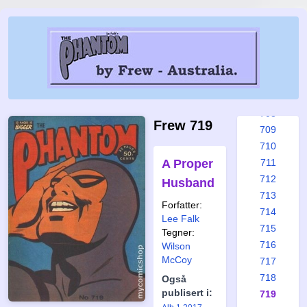
702
703
704
705
706
707
708
Frew 719
709
710
A Proper
711
712
Husband
713
Forfatter:
714
Lee Falk
715
Tegner:
716
Wilson
McCoy
717
718
Også
publisert i:
719