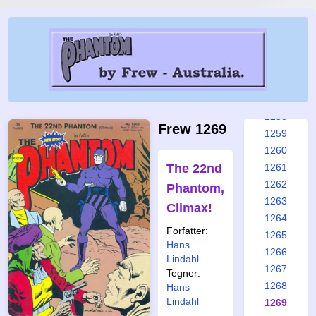
1252
1253
1254
1255
1256
1257
1258
Frew 1269
1259
1260
The 22nd
1261
1262
Phantom,
1263
Climax!
1264
Forfatter:
1265
Hans
1266
Lindahl
1267
Tegner:
1268
Hans
Lindahl
1269