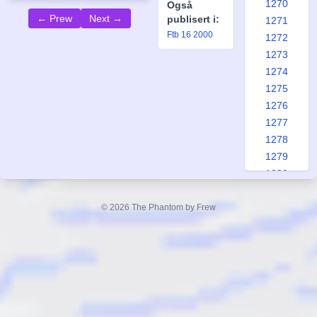
1270
Også
← Prew
Next →
publisert i:
1271
Ftb 16 2000
1272
1273
1274
1275
1276
1277
1278
1279
1280
1281
1282
© 2026 The Phantom by Frew
1283
1284
1285
1286
1287
1288