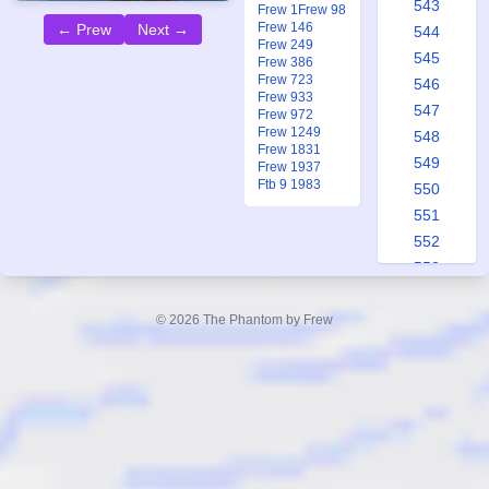
543
Frew 1
Frew 98
Frew 146
← Prew
Next →
544
Frew 249
545
Frew 386
Frew 723
546
Frew 933
547
Frew 972
Frew 1249
548
Frew 1831
549
Frew 1937
Ftb 9 1983
550
551
552
553
554
555
© 2026 The Phantom by Frew
556
557
558
559
560
561