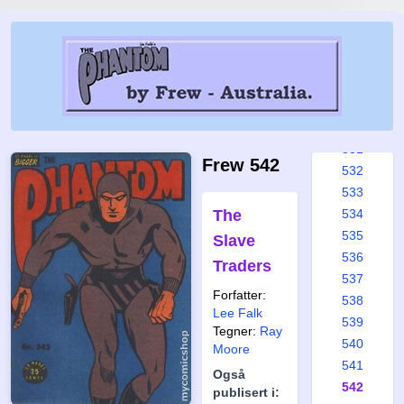
525
526
527
528
529
530
531
Frew 542
532
533
The
534
535
Slave
536
Traders
537
Forfatter:
538
Lee Falk
539
Tegner:
Ray
540
Moore
541
Også
542
publisert i: