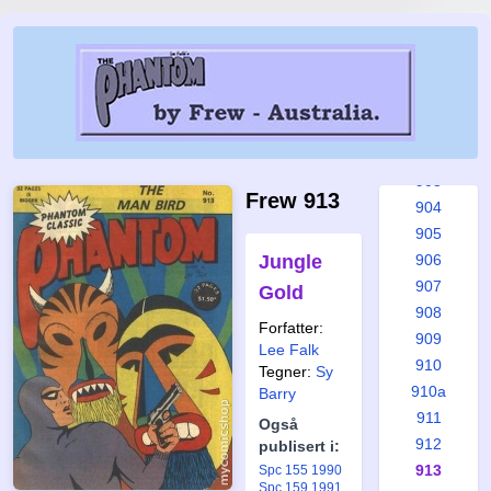
898
899
899a
900
901
902
903
Frew 913
904
905
Jungle
906
907
Gold
908
Forfatter:
909
Lee Falk
910
Tegner:
Sy
910a
Barry
911
Også
912
publisert i:
913
Spc 155 1990
Spc 159 1991