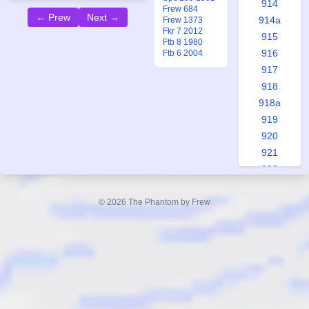
914
Frew 684
← Prew
Next →
914a
Frew 1373
Fkr 7 2012
915
Ftb 8 1980
916
Ftb 6 2004
917
918
918a
919
920
921
922
923
924
© 2026 The Phantom by Frew
925
925a
926
927
928
929