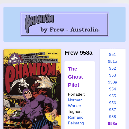
945
946
947
948
948a
949
950
Frew 958a
951
951a
The
952
953
Ghost
953a
Pilot
954
Forfatter:
955
Norman
956
Worker
957
Tegner:
958
Romano
Felmang
958a