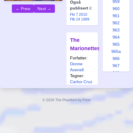
959
Også
publisert i:
960
← Prew
Next →
Fkr 7 2010
961
Ftb 24 1989
962
963
964
The
965
Marionettes
965a
Forfatter:
966
Donne
967
Avenell
968
Tegner:
969
Carlos Cruz
970
Også
971
publisert i:
© 2026 The Phantom by Frew
972
Krb 14 2004
Fkr 1 1995
973
Ftb 23 1989
974
975
976
The