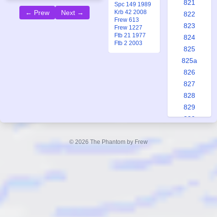
821
Spc 149 1989
Krb 42 2008
← Prew
Next →
822
Frew 613
823
Frew 1227
Ftb 21 1977
824
Ftb 2 2003
825
825a
826
827
828
829
830
831
832
© 2026 The Phantom by Frew
833
834
835
836
837
838