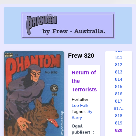
804
805
806
807
808
809
810
Frew 820
811
812
Return of
813
814
the
815
Terrorists
816
Forfatter:
817
Lee Falk
817a
Tegner:
Sy
818
Barry
819
Også
820
publisert i: